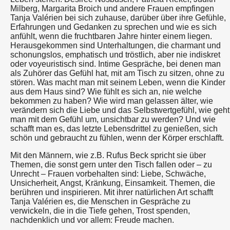
Milberg, Margarita Broich und andere Frauen empfingen
Tanja Valérien bei sich zuhause, darüber über ihre Gefühle,
Erfahrungen und Gedanken zu sprechen und wie es sich
anfühlt, wenn die fruchtbaren Jahre hinter einem liegen.
Herausgekommen sind Unterhaltungen, die charmant und
schonungslos, emphatisch und tröstlich, aber nie indiskret
oder voyeuristisch sind. Intime Gespräche, bei denen man
als Zuhörer das Gefühl hat, mit am Tisch zu sitzen, ohne zu
stören. Was macht man mit seinem Leben, wenn die Kinder
aus dem Haus sind? Wie fühlt es sich an, nie welche
bekommen zu haben? Wie wird man gelassen älter, wie
verändern sich die Liebe und das Selbstwertgefühl, wie geht
man mit dem Gefühl um, unsichtbar zu werden? Und wie
schafft man es, das letzte Lebensdrittel zu genießen, sich
schön und gebraucht zu fühlen, wenn der Körper erschlafft.
Mit den Männern, wie z.B. Rufus Beck spricht sie über
Themen, die sonst gern unter den Tisch fallen oder – zu
Unrecht – Frauen vorbehalten sind: Liebe, Schwäche,
Unsicherheit, Angst, Kränkung, Einsamkeit. Themen, die
berühren und inspirieren. Mit ihrer natürlichen Art schafft
Tanja Valérien es, die Menschen in Gespräche zu
verwickeln, die in die Tiefe gehen, Trost spenden,
nachdenklich und vor allem: Freude machen.