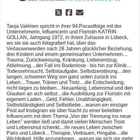
Tanja Valérien spricht in ihrer 94.Pocastfolge mit der
Unternehmerin, Influencerin und Floristin KATRIN
GOLLAN, Jahrgang 1972, in ihrem Zuhause in Lübeck,
wo sie sie auch fotografiert hat, über das
Verlassenwerden nach 28 Jahren glücklicher Beziehung,
drei Kindern und einem gemeinsamen Unternehmen…
Trauma, Zurückweisung, Kränkung, Liebesentzug,
Ablehnung…der Fall ins Bodenlose - bis hin zur Klinik…
Todessehnsucht, Selbstaufgabe, Selbstzerstörung…den
langen, schweren Weg von ganz unten zurück ins
Leben…Trauer, Tränen und Trotz…die Entscheidung,
nicht liegen zu bleiben…Neuanfang, Lebensmut und den
Glauben an sich selbst…die Ausbildung zur Floristin mit
eigenem Laden…Geld, Fehler, Unabhängigkeit,
Selbstständigkeit und Selbstliebe…warum ein einziger
Post auf Instagram sie über Nacht zu einer beliebten
Influencerin mit dem Thema „Von der Trennung ins neue
Leben" werden ließ und damit vielen Menschen Trost
und Lebensmut schenkt…ihr neues Leben zwischen
Paris und Lübeck…Therapie, Vertrauen, Hingabe…die
Wichtigkeit, Hilfe anzunehmen…warum sie sich nie mehr