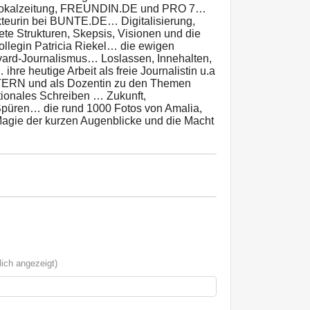
er Lokalzeitung, FREUNDIN.DE und PRO 7…
akteurin bei BUNTE.DE… Digitalisierung,
ltete Strukturen, Skepsis, Visionen und die
ollegin Patricia Riekel… die ewigen
vard-Journalismus… Loslassen, Innehalten,
re heutige Arbeit als freie Journalistin u.a
ELTERN und als Dozentin zu den Themen
ionales Schreiben … Zukunft,
Spüren… die rund 1000 Fotos von Amalia,
agie der kurzen Augenblicke und die Macht
ich angezeigt)