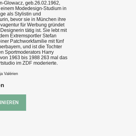
en-Glowacz, geb.26.02.1962,
h einem Modedesign-Studium in
e als Stylistin und
rin, bevor sie in München ihre
ivagentur für Werbung gründet
esignerin tätig ist. Sie lebt mit
dem Extremsportler Stefan
iner Patchworkfamilie mit fünf
erbayern, und ist die Tochter
n Sportmoderators Harry
r von 1963 bis 1988 263 mal das
rtstudio im ZDF moderierte.
ja Valérien
en