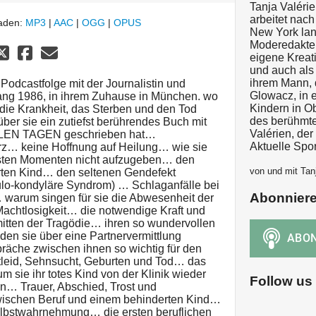
Tanja Valéri
arbeitet nac
laden:
MP3
|
AAC
|
OGG
|
OPUS
New York lang
Moderedakteu
eigene Kreat
und auch als D
ihrem Mann, 
. Podcastfolge mit der Journalistin und
Glowacz, in e
ng 1986, in ihrem Zuhause in München. wo
Kindern in Ob
er die Krankheit, das Sterben und den Tod
des berühmte
über sie ein zutiefst berührendes Buch mit
Valérien, de
LEN TAGEN geschrieben hat…
Aktuelle Spo
rz… keine Hoffnung auf Heilung… wie sie
ersten Momenten nicht aufzugeben… den
von und mit Tan
rten Kind… den seltenen Gendefekt
lo-kondyläre Syndrom) … Schlaganfälle bei
Abonnier
warum singen für sie die Abwesenheit der
achtlosigkeit… die notwendige Kraft und
itten der Tragödie… ihren so wundervollen
den sie über eine Partnervermittlung
äche zwischen ihnen so wichtig für den
tleid, Sehnsucht, Geburten und Tod… das
sie ihr totes Kind von der Klinik wieder
Follow us
… Trauer, Abschied, Trost und
wischen Beruf und einem behinderten Kind…
elbstwahrnehmung… die ersten beruflichen