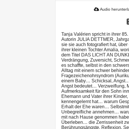
Audio herunter
Tanja Valérien spricht in ihrer 85
Autorin JULIA DETTMER, Jahrga
sie sie auch fotografiert hat, üb
ihrer kleinen Tochter Amalia, wor
dem Titel DAS LICHT AN DUNK
Verdrängung, Zuversicht, Schme
es schaffte, selbst in den schw
Alltag mit einem schwer behinde
Fragezeichenohrsyndrom (Auriku
einem Baby… Schicksal, Angst… 
Angst bedeutet… Verzweiflung, M
Aufmerksamkeit für den Sohn inm
Ehemann und Vater ihrer Kinder, 
kennengelernt hat… warum Gespr
Erhalt der Ehe waren… Selbstmi
Unbegreifliche annehmen… warum 
mit nach Hause genommen haben
Überleben… die Zerrissenheit z
Berührungsängste, Reflexion, S