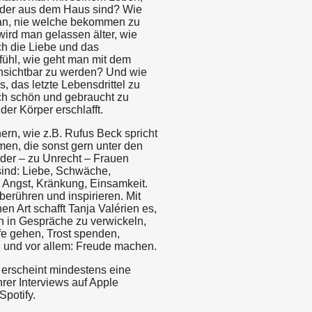
nder aus dem Haus sind? Wie
h an, nie welche bekommen zu
ird man gelassen älter, wie
ch die Liebe und das
fühl, wie geht man mit dem
nsichtbar zu werden? Und wie
s, das letzte Lebensdrittel zu
ch schön und gebraucht zu
der Körper erschlafft.
ern, wie z.B. Rufus Beck spricht
men, die sonst gern unter den
oder – zu Unrecht – Frauen
sind: Liebe, Schwäche,
, Angst, Kränkung, Einsamkeit.
erühren und inspirieren. Mit
hen Art schafft Tanja Valérien es,
 in Gespräche zu verwickeln,
efe gehen, Trost spenden,
 und vor allem: Freude machen.
erscheint mindestens eine
rer Interviews auf Apple
Spotify.