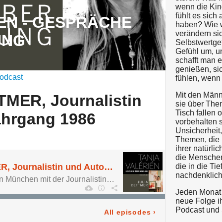
wenn die Ki
fühlt es sic
EN - GESPRÄCHE
haben? Wie w
verändern si
UNG
Selbstwertge
Gefühl um, u
schafft man e
genießen, si
odcast
fühlen, wenn 
Mit den Männ
TMER, Journalistin
sie über The
Tisch fallen 
ahrgang 1986
vorbehalten 
Unsicherheit
Themen, die b
ihrer natürlic
die Menschen
#85 JULIA DETTMER, Journalistin und Autorin, Jahrgang 1986
die in die Ti
nachdenklich
Tanja Valérien spricht in München mit der Journalistin und Autorin JULIA DETTMER, Jahrgang 1986
Jeden Monat 
neue Folge ih
Podcast und 
All episodes
›