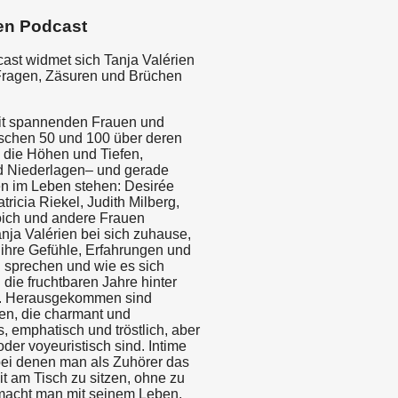
en Podcast
cast widmet sich Tanja Valérien
Fragen, Zäsuren und Brüchen
mit spannenden Frauen und
schen 50 und 100 über deren
die Höhen und Tiefen,
d Niederlagen– und gerade
en im Leben stehen: Desirée
ricia Riekel, Judith Milberg,
oich und andere Frauen
nja Valérien bei sich zuhause,
 ihre Gefühle, Erfahrungen und
sprechen und wie es sich
 die fruchtbaren Jahre hinter
n. Herausgekommen sind
en, die charmant und
, emphatisch und tröstlich, aber
 oder voyeuristisch sind. Intime
ei denen man als Zuhörer das
it am Tisch zu sitzen, ohne zu
macht man mit seinem Leben,